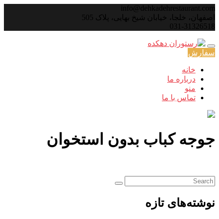
Skip
info@dehkadehrestaurant.com
to
اصفهان، خلجا، خیابان شیخ بهایی، پلاک 505
content
031-31326518
سفارش
خانه
درباره ما
منو
تماس با ما
جوجه کباب بدون استخوان
نوشته‌های تازه