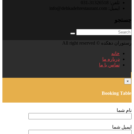
تلفن: 31326518-031
ایمیل: info@dehkadehrestaurant.com
جستجو
رستوران دهکده © All right reserved
خانه
درباره ما
تماس با ما
×
Booking Table
نام شما
ایمیل شما