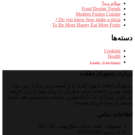
سلام دنیا!
Food Design Trends
Modern Fusion Cuisine
Do you know how make a pizza ?
To Be More Happy Eat More Fruits
دسته‌ها
Cooking
Health
دسته‌بندی نشده
درباره رستوران دهکده
رستوران دهکده با بهره گیری از با کیفیت ترین و تازه ترین مواد
اولیه، بهترین غذاهای ایرانی و فرنگی را برای شما عزیزان فراهم
می آورد. میزبانان ما با ارائه بهترین خدمات و سرویس دهی آماده
پذیرایی از شما عزیزان هستند.
اطلاعات تماس
اصفهان، خلجا، خیابان شیخ بهایی، پلاک 505
کد پستی: 8135914995