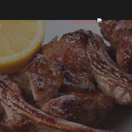
Ski
t
conten